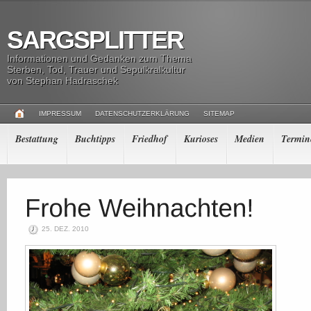
SARGSPLITTER
Informationen und Gedanken zum Thema
Sterben, Tod, Trauer und Sepulkralkultur
von Stephan Hadraschek
IMPRESSUM
DATENSCHUTZERKLÄRUNG
SITEMAP
Bestattung
Buchtipps
Friedhof
Kurioses
Medien
Termin
25. DEZ. 2010