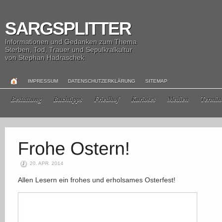
SARGSPLITTER
Informationen und Gedanken zum Thema
Sterben, Tod, Trauer und Sepulkralkultur
von Stephan Hadraschek
IMPRESSUM
DATENSCHUTZERKLÄRUNG
SITEMAP
Bestattung
Buchtipps
Friedhof
Kurioses
Medien
Termin
20. APR. 2014
Allen Lesern ein frohes und erholsames Osterfest!