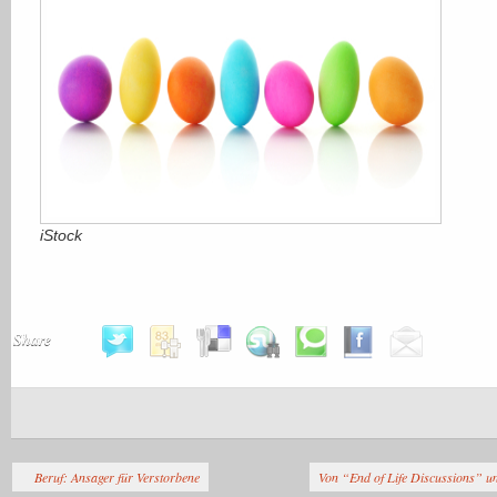
iStock
Share
Beruf: Ansager für Verstorbene
Von “End of Life Discussions” u