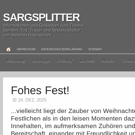
SARGSPLITTER
Informationen und Gedanken zum Thema
Sterben, Tod, Trauer und Sepulkralkultur
von Stephan Hadraschek
IMPRESSUM
DATENSCHUTZERKLÄRUNG
SITEMAP
Bestattung
Buchtipps
Friedhof
Kurioses
Medien
Termin
24. DEZ. 2025
...vielleicht liegt der Zauber von Weihnach
Festlichen als in den leisen Momenten da
Innehalten, im aufmerksamen Zuhören und 
Bereitschaft, einander mit Freundlichkeit 