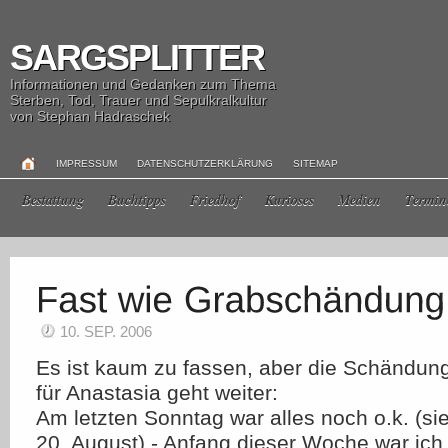
SARGSPLITTER
Informationen und Gedanken zum Thema
Sterben, Tod, Trauer und Sepulkralkultur
von Stephan Hadraschek
IMPRESSUM
DATENSCHUTZERKLÄRUNG
SITEMAP
Bestattung
Buchtipps
Friedhof
Kurioses
Medien
Termin
10. SEP. 2006
Es ist kaum zu fassen, aber die Schändun
für Anastasia geht weiter:
Am letzten Sonntag war alles noch o.k. (si
20. August) - Anfang dieser Woche war ich