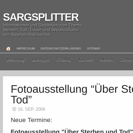
SARGSPLITTER
Informationen und Gedanken zum Thema
Sterben, Tod, Trauer und Sepulkralkultur
von Stephan Hadraschek
IMPRESSUM
DATENSCHUTZERKLÄRUNG
SITEMAP
Bestattung
Buchtipps
Friedhof
Kurioses
Medien
Termin
16. SEP. 2006
Neue Termine:
Fotoausstellung "Über Sterben und Tod" 