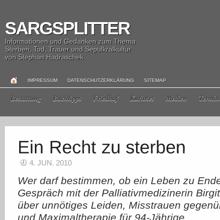
SARGSPLITTER
Informationen und Gedanken zum Thema
Sterben, Tod, Trauer und Sepulkralkultur
von Stephan Hadraschek
IMPRESSUM
DATENSCHUTZERKLÄRUNG
SITEMAP
Bestattung
Buchtipps
Friedhof
Kurioses
Medien
Termin
4. JUN. 2010
Wer darf bestimmen, ob ein Leben zu Ende
Gespräch mit der Palliativmedizinerin Birgi
über unnötiges Leiden, Misstrauen gegen
und Maximaltherapie für 94-Jährige.