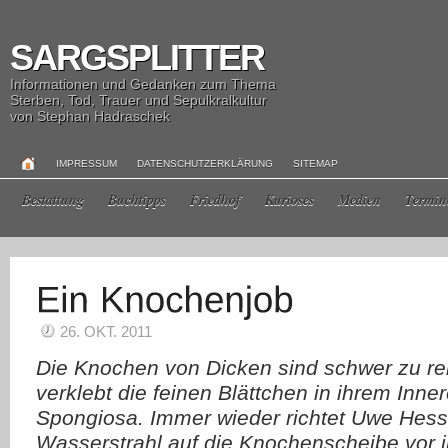
SARGSPLITTER
Informationen und Gedanken zum Thema
Sterben, Tod, Trauer und Sepulkralkultur
von Stephan Hadraschek
IMPRESSUM
DATENSCHUTZERKLÄRUNG
SITEMAP
Bestattung
Buchtipps
Friedhof
Kurioses
Medien
Termin
26. OKT. 2011
Die Knochen von Dicken sind schwer zu rei
verklebt die feinen Blättchen in ihrem Inner
Spongiosa. Immer wieder richtet Uwe Hesse
Wasserstrahl auf die Knochenscheibe vor i