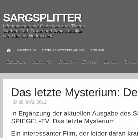
SARGSPLITTER
Informationen und Gedanken zum Thema
Sterben, Tod, Trauer und Sepulkralkultur
von Stephan Hadraschek
IMPRESSUM
DATENSCHUTZERKLÄRUNG
SITEMAP
Bestattung
Buchtipps
Friedhof
Kurioses
Medien
Termin
28. MAI. 2012
In Ergänzung der aktuellen Ausgabe des 
SPIEGEL-TV: Das letzte Mysterium
Ein interessanter Film, der leider daran kra