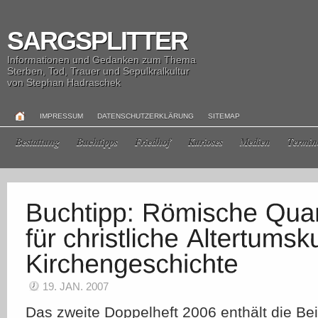
SARGSPLITTER
Informationen und Gedanken zum Thema
Sterben, Tod, Trauer und Sepulkralkultur
von Stephan Hadraschek
IMPRESSUM
DATENSCHUTZERKLÄRUNG
SITEMAP
Bestattung
Buchtipps
Friedhof
Kurioses
Medien
Termin
19. JAN. 2007
Das zweite Doppelheft 2006 enthält die Bei