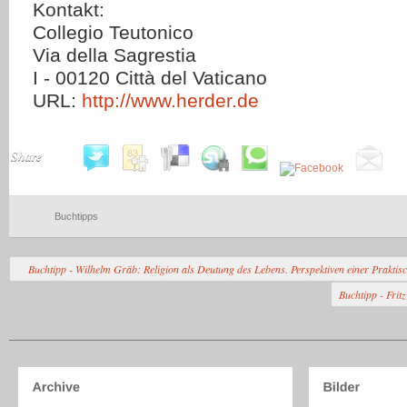
Kontakt:
Collegio Teutonico
Via della Sagrestia
I - 00120 Città del Vaticano
URL:
http://www.herder.de
Share
Buchtipps
Buchtipp - Wilhelm Gräb: Religion als Deutung des Lebens. Perspektiven einer Praktis
Buchtipp - Frit