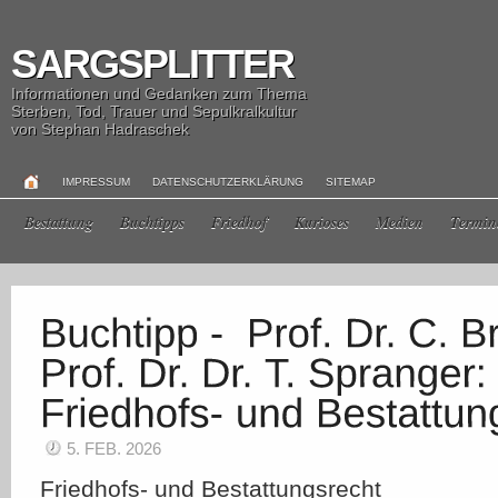
SARGSPLITTER
Informationen und Gedanken zum Thema
Sterben, Tod, Trauer und Sepulkralkultur
von Stephan Hadraschek
IMPRESSUM
DATENSCHUTZERKLÄRUNG
SITEMAP
Bestattung
Buchtipps
Friedhof
Kurioses
Medien
Termin
5. FEB. 2026
Friedhofs- und Bestattungsrecht