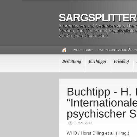
SARGSPLITTER
Informationen und Gedanken zum The
Sterben, Tod, Trauer und Sepulkralkultu
von Stephan Hadraschek
IMPRESSUM
DATENSCHUTZERKLÄRU
Bestattung
Buchtipps
Friedhof
7. MAI. 2012
WHO / Horst Dilling et al. (Hrsg.)