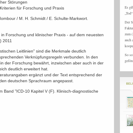
scher Störungen
Es gi
Kriterien für Forschung und Praxis
„Tod“ 
Mombour / M. H. Schmidt / E. Schulte-Markwort.
Der S
Fakte
zum (
in Forschung und klinischer Praxis - auf dem neuesten
auch 
) 2011
koope
stischen Leitlinien" sind die Merkmale deutlich
So so
entsprechenden Verknüpfungsregeln verbunden. In den
geför
in der Forschung bewährt, inzwischen aber auch in der
ich deutlich erweitert hat.
iteraturangaben ergänzt und der Text entsprechend der
 den deutschen Sprachraum angepasst.
BEL
 Band "ICD-10 Kapitel V (F). Klinisch-diagnostische