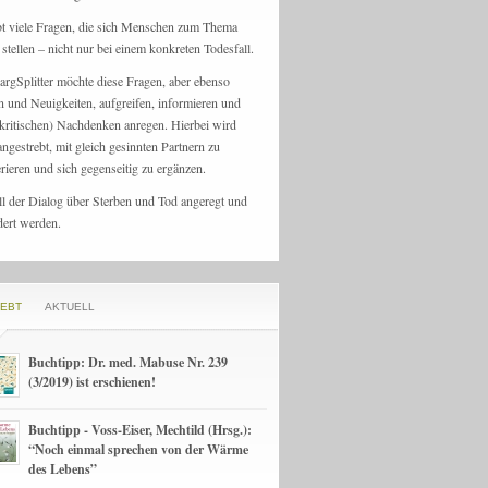
bt viele Fragen, die sich Menschen zum Thema
stellen – nicht nur bei einem konkreten Todesfall.
argSplitter möchte diese Fragen, aber ebenso
n und Neuigkeiten, aufgreifen, informieren und
kritischen) Nachdenken anregen. Hierbei wird
angestrebt, mit gleich gesinnten Partnern zu
rieren und sich gegenseitig zu ergänzen.
ll der Dialog über Sterben und Tod angeregt und
dert werden.
IEBT
AKTUELL
Buchtipp: Dr. med. Mabuse Nr. 239
(3/2019) ist erschienen!
Buchtipp - Voss-Eiser, Mechtild (Hrsg.):
“Noch einmal sprechen von der Wärme
des Lebens”