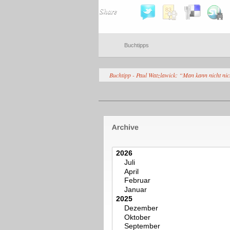
Share
Buchtipps
Buchtipp - Paul Watzlawick: “Man kann nicht ni