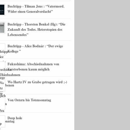
Buchtipp - Tilman Jens : “Vatermord.
Wider einen Generalverdacht”
Buchtipp - Thorsten Benkel (Hg): “Die
Zukunft des Todes. Heterotopien des
Lebensendes”
Buchtipp - Alice Bodnár : “Der ewige
Kollege ”
Fukushima: Abschiednahmen von
Verstorbenen kaum möglich
Wo Hartz IV zu Grabe getragen wird ;-)
Von Ostern bis Totensonntag
Deep hole