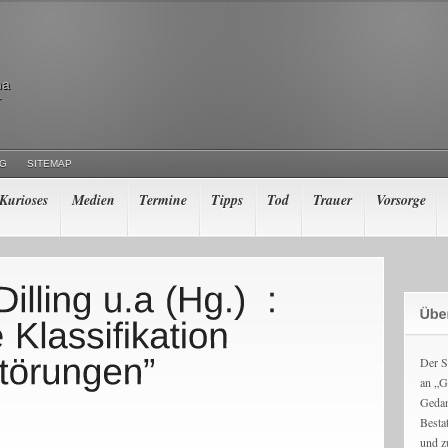
ma
r
NG
SITEMAP
Kurioses
Medien
Termine
Tipps
Tod
Trauer
Vorsorge
Der S
an „G
Gedan
Besta
und z