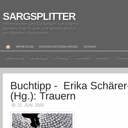
SARGSPLITTER
Informationen und Gedanken zum Thema
Sterben, Tod, Trauer und Sepulkralkultur
von Stephan Hadraschek
IMPRESSUM
DATENSCHUTZERKLÄRUNG
SITEMAP
Bestattung
Buchtipps
Friedhof
Kurioses
Medien
Termin
21. JUN. 2020