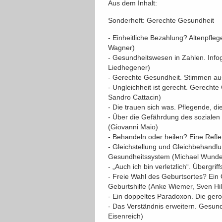
Aus dem Inhalt:
Sonderheft: Gerechte Gesundheit
- Einheitliche Bezahlung? Altenpfleg
Wagner)
- Gesundheitswesen in Zahlen. Info
Liedhegener)
- Gerechte Gesundheit. Stimmen a
- Ungleichheit ist gerecht. Gerecht
Sandro Cattacin)
- Die trauen sich was. Pflegende, d
- Über die Gefährdung des sozialen
(Giovanni Maio)
- Behandeln oder heilen? Eine Refle
- Gleichstellung und Gleichbehand
Gesundheitssystem (Michael Wunde
- „Auch ich bin verletzlich“. Übergri
- Freie Wahl des Geburtsortes? Ei
Geburtshilfe (Anke Wiemer, Sven Hil
- Ein doppeltes Paradoxon. Die gero
- Das Verständnis erweitern. Gesun
Eisenreich)