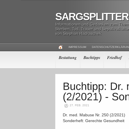
SARGSPLITTER
Informationen und Gedanken zum The
Sterben, Tod, Trauer und Sepulkralkultu
von Stephan Hadraschek
IMPRESSUM
DATENSCHUTZERKLÄRU
Bestattung
Buchtipps
Friedhof
27. FEB. 2021
Dr. med. Mabuse Nr. 250 (2/2021)
Sonderheft: Gerechte Gesundheit