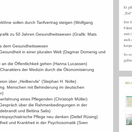
Es gi
„Tod“ 
Der S
elöhne sollen durch Tarifvertrag steigen (Wolfgang
Fakte
zum (
grafik zu 50 Jahren Gesundheitswesen (Grafik: Mats
auch 
koope
us dem Gesundheitswesen
e Gesundheit in einer pluralen Welt (Dagmar Domenig und
So so
geför
ie an die Öffentlichkeit gehen (Hanna Lucassen)
 Charakters der Medizin durch die Ökonomisierung
xion über „Heilberufe“ (Stephan H. Nolte)
BEL
lung. Menschen mit Behinderung im deutschen
r)
ffserfahrung eines Pflegenden (Christoph Müller)
n Gespräch über die Rahmenbedingungen in der
debrandt und Bettina Salis)
ntopsychiatrische Pflege neu denken (Detlef Rüsing)
dheit und Krankheit in der Psychosomatik (Sven