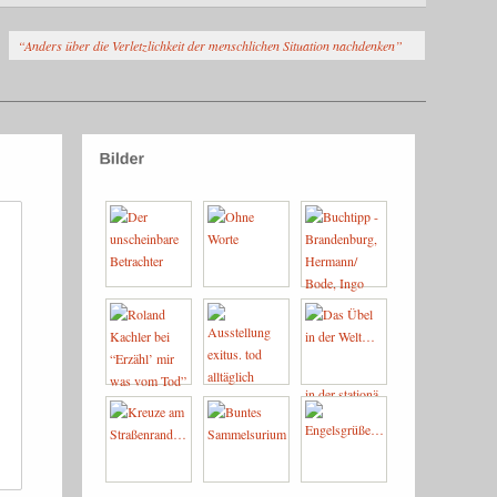
“Anders über die Verletzlichkeit der menschlichen Situation nachdenken”