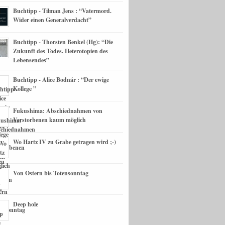
Buchtipp - Tilman Jens : “Vatermord.
Wider einen Generalverdacht”
Buchtipp - Thorsten Benkel (Hg): “Die
Zukunft des Todes. Heterotopien des
Lebensendes”
Buchtipp - Alice Bodnár : “Der ewige
Kollege ”
Fukushima: Abschiednahmen von
Verstorbenen kaum möglich
Wo Hartz IV zu Grabe getragen wird ;-)
Von Ostern bis Totensonntag
Deep hole