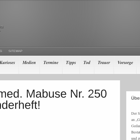
ma
r
NG
SITEMAP
Kurioses
Medien
Termine
Tipps
Tod
Trauer
Vorsorge
Der S
an „G
Gedan
Besta
und z