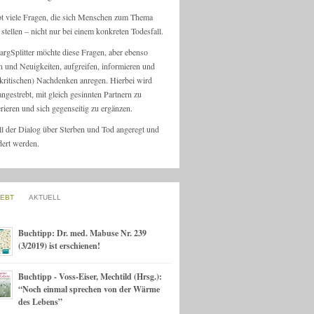
bt viele Fragen, die sich Menschen zum Thema
stellen – nicht nur bei einem konkreten Todesfall.
argSplitter möchte diese Fragen, aber ebenso
n und Neuigkeiten, aufgreifen, informieren und
kritischen) Nachdenken anregen. Hierbei wird
angestrebt, mit gleich gesinnten Partnern zu
rieren und sich gegenseitig zu ergänzen.
ll der Dialog über Sterben und Tod angeregt und
dert werden.
IEBT
AKTUELL
Buchtipp: Dr. med. Mabuse Nr. 239
(3/2019) ist erschienen!
Buchtipp - Voss-Eiser, Mechtild (Hrsg.):
“Noch einmal sprechen von der Wärme
des Lebens”