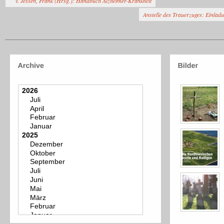
v. Jessen, Frank (Hrsg.): Handbuch Alzheimer-Krankheit
Anstelle des Trauerzuges: Einla