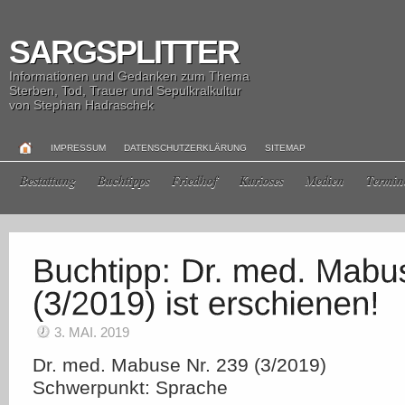
SARGSPLITTER
Informationen und Gedanken zum Thema
Sterben, Tod, Trauer und Sepulkralkultur
von Stephan Hadraschek
IMPRESSUM
DATENSCHUTZERKLÄRUNG
SITEMAP
Bestattung
Buchtipps
Friedhof
Kurioses
Medien
Termin
3. MAI. 2019
Dr. med. Mabuse Nr. 239 (3/2019)
Schwerpunkt: Sprache