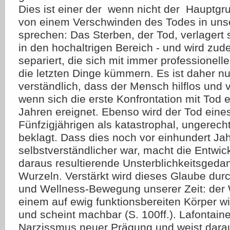
Dies ist einer der  wenn nicht der  Hauptg
von einem Verschwinden des Todes in unse
sprechen: Das Sterben, der Tod, verlagert
in den hochaltrigen Bereich - und wird zude
separiert, die sich mit immer professionel
die letzten Dinge kümmern. Es ist daher nu
verständlich, dass der Mensch hilflos und ve
wenn sich die erste Konfrontation mit Tod er
Jahren ereignet. Ebenso wird der Tod eine
Fünfzigjährigen als katastrophal, ungerecht
beklagt. Dass dies noch vor einhundert Ja
selbstverständlicher war, macht die Entwic
daraus resultierende Unsterblichkeitsgedan
Wurzeln. Verstärkt wird dieses Glaube dur
und Wellness-Bewegung unserer Zeit: de
einem auf ewig funktionsbereiten Körper w
und scheint machbar (S. 100ff.). Lafontain
Narzissmus neuer Prägung und weist darau