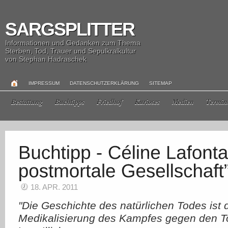
SARGSPLITTER
Informationen und Gedanken zum Thema
Sterben, Tod, Trauer und Sepulkralkultur
von Stephan Hadraschek
IMPRESSUM
DATENSCHUTZERKLÄRUNG
SITEMAP
Bestattung
Buchtipps
Friedhof
Kurioses
Medien
Termin
18. APR. 2011
"Die Geschichte des natürlichen Todes ist 
Medikalisierung des Kampfes gegen den T