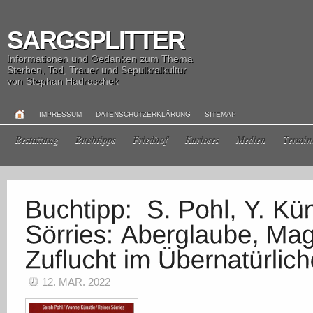
SARGSPLITTER
Informationen und Gedanken zum Thema
Sterben, Tod, Trauer und Sepulkralkultur
von Stephan Hadraschek
IMPRESSUM
DATENSCHUTZERKLÄRUNG
SITEMAP
Bestattung
Buchtipps
Friedhof
Kurioses
Medien
Termin
12. MAR. 2022