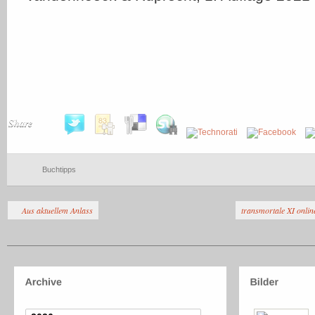
Share
Buchtipps
Aus aktuellem Anlass
transmortale XI onli