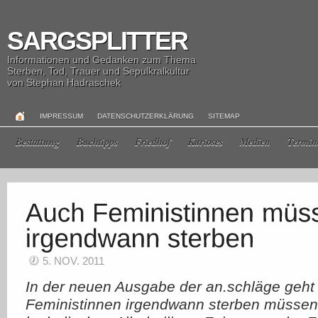
SARGSPLITTER
Informationen und Gedanken zum Thema
Sterben, Tod, Trauer und Sepulkralkultur
von Stephan Hadraschek
IMPRESSUM
DATENSCHUTZERKLÄRUNG
SITEMAP
Bestattung
Buchtipps
Friedhof
Kurioses
Medien
Termin
5. NOV. 2011
In der neuen Ausgabe der an.schläge geht 
Feministinnen irgendwann sterben müssen 