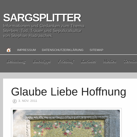
SARGSPLITTER
Informationen und Gedanken zum Thema
Sterben, Tod, Trauer und Sepulkralkultur
von Stephan Hadraschek
IMPRESSUM
DATENSCHUTZERKLÄRUNG
SITEMAP
Bestattung
Buchtipps
Friedhof
Kurioses
Medien
Termin
3. NOV. 2011