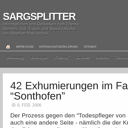
SARGSPLITTER
Informationen und Gedanken zum Thema
Sterben, Tod, Trauer und Sepulkralkultur
von Stephan Hadraschek
IMPRESSUM
DATENSCHUTZERKLÄRUNG
SITEMAP
Bestattung
Buchtipps
Friedhof
Kurioses
Medien
Termin
8. FEB. 2006
Der Prozess gegen den "Todespfleger von 
auch eine andere Seite - nämlich die der 