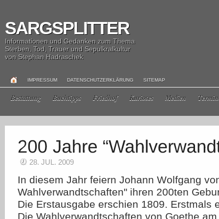
SARGSPLITTER
Informationen und Gedanken zum Thema
Sterben, Tod, Trauer und Sepulkralkultur
von Stephan Hadraschek
IMPRESSUM
DATENSCHUTZERKLÄRUNG
SITEMAP
Bestattung
Buchtipps
Friedhof
Kurioses
Medien
Termin
28. JUL. 2009
In diesem Jahr feiern Johann Wolfgang vo
Wahlverwandtschaften" ihren 200ten Gebur
Die Erstausgabe erschien 1809. Erstmals 
Die Wahlverwandtschaften von Goethe am 1