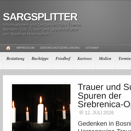
SARGSPLITTER
Informationen und Gedanken zum Thema
Sterben, Tod, Trauer und Sepulkralkultur
von Stephan Hadraschek
IMPRESSUM
DATENSCHUTZERKLÄRUNG
SITEMAP
Bestattung
Buchtipps
Friedhof
Kurioses
Medien
Termin
12. JULI 2026
Gedenken in Bosn