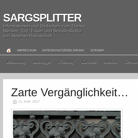
SARGSPLITTER
Informationen und Gedanken zum Thema
Sterben, Tod, Trauer und Sepulkralkultur
von Stephan Hadraschek
IMPRESSUM
DATENSCHUTZERKLÄRUNG
SITEMAP
Bestattung
Buchtipps
Friedhof
Kurioses
Medien
Termin
21. AUG. 2017