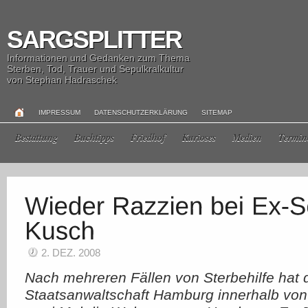
SARGSPLITTER
Informationen und Gedanken zum Thema
Sterben, Tod, Trauer und Sepulkralkultur
von Stephan Hadraschek
IMPRESSUM
DATENSCHUTZERKLÄRUNG
SITEMAP
Bestattung
Buchtipps
Friedhof
Kurioses
Medien
Termin
2. DEZ. 2008
Nach mehreren Fällen von Sterbehilfe hat 
Staatsanwaltschaft Hamburg innerhalb von