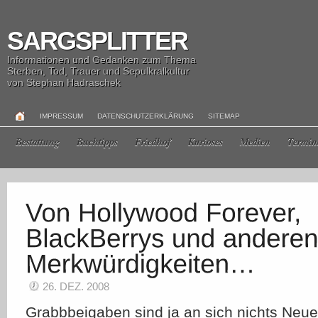
SARGSPLITTER
Informationen und Gedanken zum Thema
Sterben, Tod, Trauer und Sepulkralkultur
von Stephan Hadraschek
IMPRESSUM
DATENSCHUTZERKLÄRUNG
SITEMAP
Bestattung
Buchtipps
Friedhof
Kurioses
Medien
Termin
26. DEZ. 2008
Grabbbeigaben sind ja an sich nichts Neues 