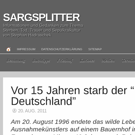
SARGSPLITTER
Informationen und Gedanken zum Thema
Sterben, Tod, Trauer und Sepulkralkultur
von Stephan Hadraschek
IMPRESSUM
DATENSCHUTZERKLÄRUNG
SITEMAP
Bestattung
Buchtipps
Friedhof
Kurioses
Medien
Termin
20. AUG. 2011
Am 20. August 1996 endete das wilde Leb
Ausnahmekünstlers auf einem Bauernhof i