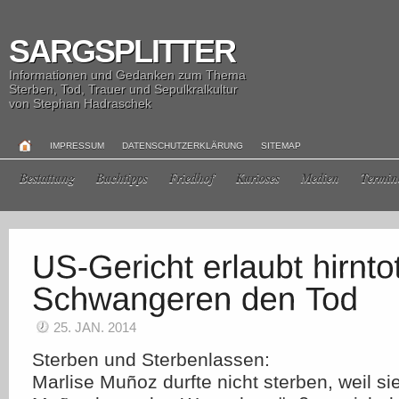
SARGSPLITTER
Informationen und Gedanken zum Thema
Sterben, Tod, Trauer und Sepulkralkultur
von Stephan Hadraschek
IMPRESSUM
DATENSCHUTZERKLÄRUNG
SITEMAP
Bestattung
Buchtipps
Friedhof
Kurioses
Medien
Termin
25. JAN. 2014
Sterben und Sterbenlassen:
Marlise Muñoz durfte nicht sterben, weil s