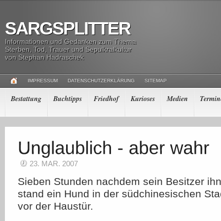
SARGSPLITTER
Informationen und Gedanken zum Thema
Sterben, Tod, Trauer und Sepulkralkultur
von Stephan Hadraschek
IMPRESSUM
DATENSCHUTZERKLÄRUNG
SITEMAP
Bestattung
Buchtipps
Friedhof
Kurioses
Medien
Termin
23. MAR. 2007
Sieben Stunden nachdem sein Besitzer ihn 
stand ein Hund in der südchinesischen Sta
vor der Haustür.