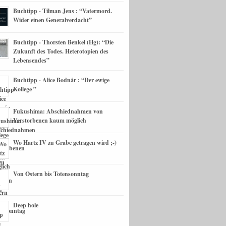
Buchtipp - Tilman Jens : “Vatermord.
Wider einen Generalverdacht”
Buchtipp - Thorsten Benkel (Hg): “Die
Zukunft des Todes. Heterotopien des
Lebensendes”
Buchtipp - Alice Bodnár : “Der ewige
Kollege ”
Fukushima: Abschiednahmen von
Verstorbenen kaum möglich
Wo Hartz IV zu Grabe getragen wird ;-)
Von Ostern bis Totensonntag
Deep hole