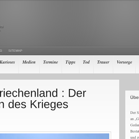
ma
r
NG
SITEMAP
Kurioses
Medien
Termine
Tipps
Tod
Trauer
Vorsorge
Der S
an „G
Gedan
Besta
und z