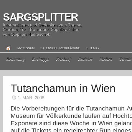
SARGSPLITTER
Informationen und Gedanken zum Thema
Sterben, Tod, Trauer und Sepulkralkultur
von Stephan Hadraschek
IMPRESSUM
DATENSCHUTZERKLÄRUNG
SITEMAP
Bestattung
Buchtipps
Friedhof
Kurioses
Medien
Termin
1. MAR. 2008
Die Vorbereitungen für die Tutanchamun-A
Museum für Völkerkunde laufen auf Hochtou
Exponate sind diese Woche in Wien gelande
auf die Tickets ein regelrechter Run einges