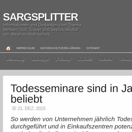
SARGSPLITTER
Informationen und Gedanken zum Thema
Sterben, Tod, Trauer und Sepulkralkultur
von Stephan Hadraschek
IMPRESSUM
DATENSCHUTZERKLÄRUNG
SITEMAP
Bestattung
Buchtipps
Friedhof
Kurioses
Medien
Termin
21. DEZ. 2015
So werden von Unternehmen jährlich Tode
durchgeführt und in Einkaufszentren poten