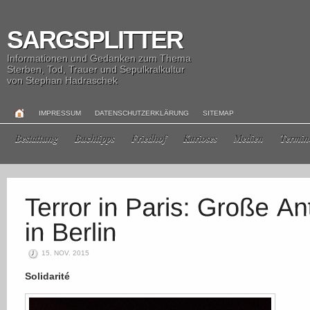
SARGSPLITTER
Informationen und Gedanken zum Thema
Sterben, Tod, Trauer und Sepulkralkultur
von Stephan Hadraschek
IMPRESSUM
DATENSCHUTZERKLÄRUNG
SITEMAP
Bestattung
Buchtipps
Friedhof
Kurioses
Medien
Termin
15. NOV. 2015
Solidarité