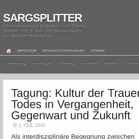
SARGSPLITTER
Informationen und Gedanken zum Thema
Sterben, Tod, Trauer und Sepulkralkultur
von Stephan Hadraschek
IMPRESSUM
DATENSCHUTZERKLÄRUNG
SITEMAP
Bestattung
Buchtipps
Friedhof
Kurioses
Medien
Termin
2. FEB. 2025
Als interdisziplinäre Begegnung zwischen