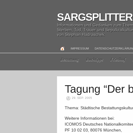
SARGSPLITTER
Informationen und Gedanken zum The
Sterben, Tod, Trauer und Sepulkralkultu
von Stephan Hadraschek
IMPRESSUM
DATENSCHUTZERKLÄRU
Bestattung
Buchtipps
Friedhof
29. SEP. 2005
Thema: Städtische Bestattungskultur
Weitere Informationen bei:
ICOMOS Deutsches Nationalkomitee, 
PF 10 02 03, 80076 München,