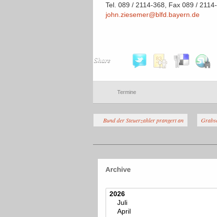
Tel. 089 / 2114-368, Fax 089 / 2114
john.ziesemer@blfd.bayern.de
Share
Termine
Bund der Steuerzahler prangert an
Grabsc