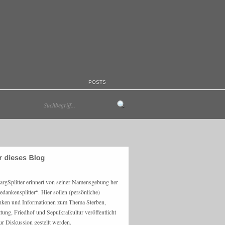
POSTS
argSplitter erinnert von seiner Namensgebung her
edankensplitter“. Hier sollen (persönliche)
ken und Informationen zum Thema Sterben,
ttung, Friedhof und Sepulkralkultur veröffentlicht
ur Diskussion gestellt werden.