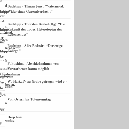
Buchtipp - Tilman Jens : “Vatermord.
Wider einen Generalverdacht”
Buchtipp - Thorsten Benkel (Hg): “Die
Zukunft des Todes. Heterotopien des
Lebensendes”
Buchtipp - Alice Bodnár : “Der ewige
Kollege ”
Fukushima: Abschiednahmen von
Verstorbenen kaum möglich
Wo Hartz IV zu Grabe getragen wird ;-)
Von Ostern bis Totensonntag
Deep hole