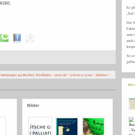
-6260,
Es gi
„Tod“ 
Der S
Fakte
zum (
auch 
koope
So so
geför
händungen auf Berliner Friedhöfen - steckt die “schwarze Szene” dahinter?
BEL