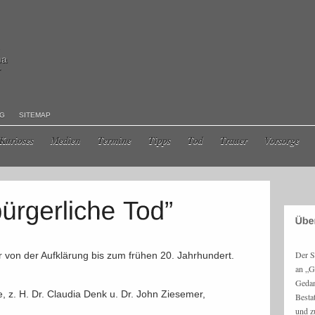
ma
r
NG
SITEMAP
Kurioses
Medien
Termine
Tipps
Tod
Trauer
Vorsorge
Der S
 von der Aufklärung bis zum frühen 20. Jahrhundert.
an „G
Gedan
z. H. Dr. Claudia Denk u. Dr. John Ziesemer,
Besta
und z