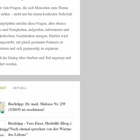
bt viele Fragen, die sich Menschen zum Thema
stellen – nicht nur bei einem konkreten Todesfall.
argSplitter möchte diese Fragen, aber ebenso
n und Neuigkeiten, aufgreifen, informieren und
kritischen) Nachdenken anregen. Hierbei wird
angestrebt, mit gleich gesinnten Partnern zu
rieren und sich gegenseitig zu ergänzen.
ll der Dialog über Sterben und Tod angeregt und
dert werden.
IEBT
AKTUELL
Buchtipp: Dr. med. Mabuse Nr. 239
(3/2019) ist erschienen!
Buchtipp - Voss-Eiser, Mechtild (Hrsg.):
“Noch einmal sprechen von der Wärme
des Lebens”