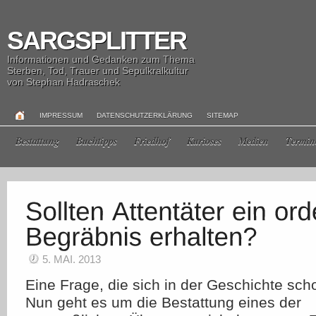
SARGSPLITTER
Informationen und Gedanken zum Thema
Sterben, Tod, Trauer und Sepulkralkultur
von Stephan Hadraschek
IMPRESSUM
DATENSCHUTZERKLÄRUNG
SITEMAP
Bestattung
Buchtipps
Friedhof
Kurioses
Medien
Termin
5. MAI. 2013
Eine Frage, die sich in der Geschichte schon
Nun geht es um die Bestattung eines der