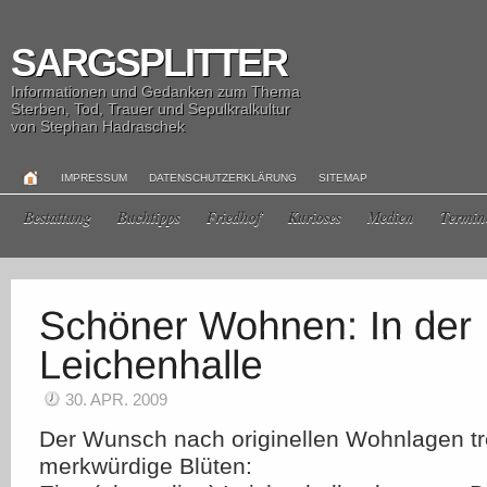
SARGSPLITTER
Informationen und Gedanken zum Thema
Sterben, Tod, Trauer und Sepulkralkultur
von Stephan Hadraschek
IMPRESSUM
DATENSCHUTZERKLÄRUNG
SITEMAP
Bestattung
Buchtipps
Friedhof
Kurioses
Medien
Termin
30. APR. 2009
Der Wunsch nach originellen Wohnlagen t
merkwürdige Blüten: