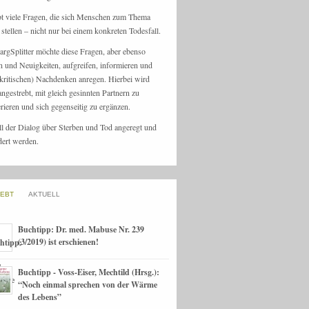
bt viele Fragen, die sich Menschen zum Thema
stellen – nicht nur bei einem konkreten Todesfall.
argSplitter möchte diese Fragen, aber ebenso
n und Neuigkeiten, aufgreifen, informieren und
kritischen) Nachdenken anregen. Hierbei wird
angestrebt, mit gleich gesinnten Partnern zu
rieren und sich gegenseitig zu ergänzen.
ll der Dialog über Sterben und Tod angeregt und
dert werden.
IEBT
AKTUELL
Buchtipp: Dr. med. Mabuse Nr. 239
(3/2019) ist erschienen!
Buchtipp - Voss-Eiser, Mechtild (Hrsg.):
“Noch einmal sprechen von der Wärme
des Lebens”