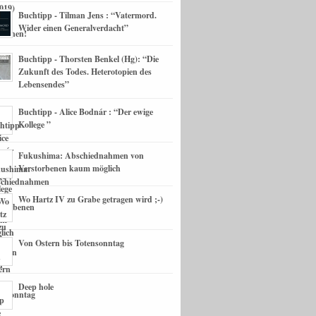
Buchtipp - Tilman Jens : “Vatermord.
Wider einen Generalverdacht”
Buchtipp - Thorsten Benkel (Hg): “Die
Zukunft des Todes. Heterotopien des
Lebensendes”
Buchtipp - Alice Bodnár : “Der ewige
Kollege ”
Fukushima: Abschiednahmen von
Verstorbenen kaum möglich
Wo Hartz IV zu Grabe getragen wird ;-)
Von Ostern bis Totensonntag
Deep hole