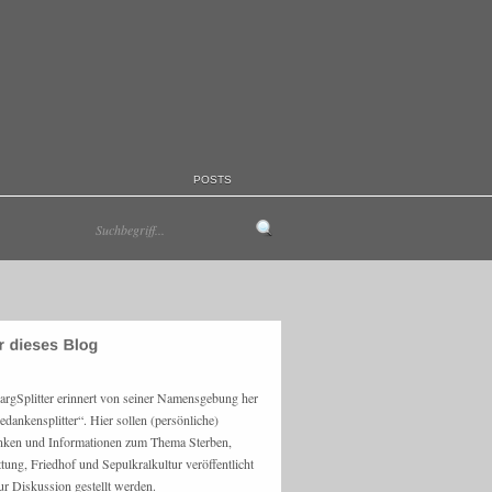
POSTS
argSplitter erinnert von seiner Namensgebung her
edankensplitter“. Hier sollen (persönliche)
ken und Informationen zum Thema Sterben,
ttung, Friedhof und Sepulkralkultur veröffentlicht
ur Diskussion gestellt werden.