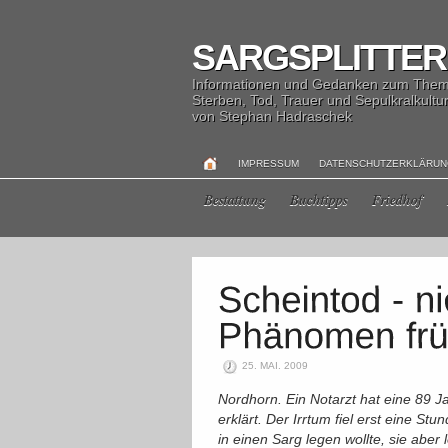
SARGSPLITTER
Informationen und Gedanken zum The
Sterben, Tod, Trauer und Sepulkralkultu
von Stephan Hadraschek
IMPRESSUM
DATENSCHUTZERKLÄRU
Bestattung
Buchtipps
Friedhof
25. MAI. 2009
Nordhorn. Ein Notarzt hat eine 89 Ja
erklärt. Der Irrtum fiel erst eine St
in einen Sarg legen wollte, sie aber