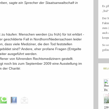
orben, sagte ein Sprecher der Staatsanwaltschaft in
Es gi
„Tod“ 
Der S
Fakte
zum (
auch 
it zu häufen: Menschen werden (zu früh) für tot erklärt -
koope
der geschilderte Fall in Nordhorn/Niedersachsen leider
en, dass viele Mediziner, die den Tod feststellen
So so
sgebildet sind? Andere, eher profane Fragen (Entgelte
geför
weiter ausgeführt werden.
ener von führenden Rechtsmedizinern gestellt.
eigt noch bis zum September 2009 eine Ausstellung im
m der Charité:
BEL