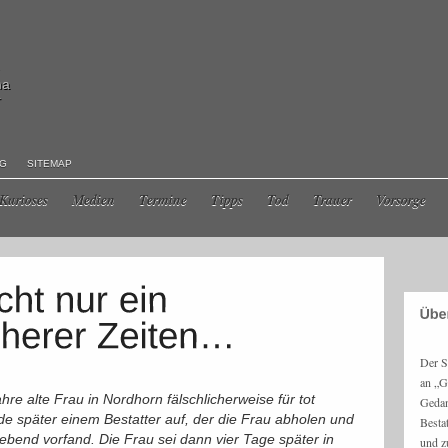
ma
r
NG
SITEMAP
Kurioses
Medien
Termine
Tipps
Tod
Trauer
Vorsorge
Der S
an „G
hre alte Frau in Nordhorn fälschlicherweise für tot
Gedan
unde später einem Bestatter auf, der die Frau abholen und
Besta
 lebend vorfand. Die Frau sei dann vier Tage später in
und z