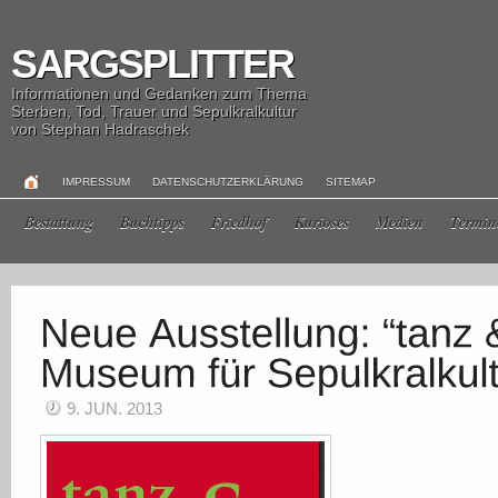
SARGSPLITTER
Informationen und Gedanken zum Thema
Sterben, Tod, Trauer und Sepulkralkultur
von Stephan Hadraschek
IMPRESSUM
DATENSCHUTZERKLÄRUNG
SITEMAP
Bestattung
Buchtipps
Friedhof
Kurioses
Medien
Termin
9. JUN. 2013