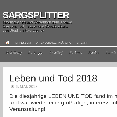
SARGSPLITTER
Informationen und Gedanken zum Thema
Sterben, Tod, Trauer und Sepulkralkultur
von Stephan Hadraschek
IMPRESSUM
DATENSCHUTZERKLÄRUNG
SITEMAP
Bestattung
Buchtipps
Friedhof
Kurioses
Medien
Termin
6. MAI. 2018
Die diesjährige LEBEN UND TOD fand im ne
und war wieder eine großartige, interessa
Veranstaltung!