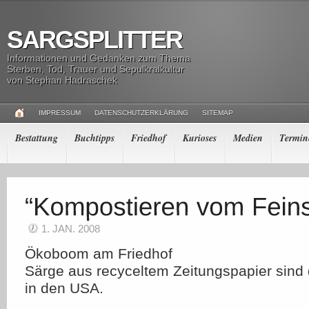
SARGSPLITTER
Informationen und Gedanken zum Thema
Sterben, Tod, Trauer und Sepulkralkultur
von Stephan Hadraschek
IMPRESSUM
DATENSCHUTZERKLÄRUNG
SITEMAP
Bestattung
Buchtipps
Friedhof
Kurioses
Medien
Termin
1. JAN. 2008
Ökoboom am Friedhof
Särge aus recyceltem Zeitungspapier sind
in den USA.