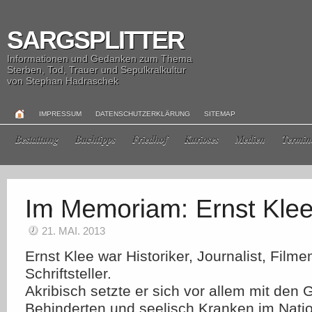
SARGSPLITTER
Informationen und Gedanken zum Thema
Sterben, Tod, Trauer und Sepulkralkultur
von Stephan Hadraschek
IMPRESSUM
DATENSCHUTZERKLÄRUNG
SITEMAP
Bestattung
Buchtipps
Friedhof
Kurioses
Medien
Termin
21. MAI. 2013
Ernst Klee war Historiker, Journalist, Fil
Schriftsteller.
Akribisch setzte er sich vor allem mit den 
Behinderten und seelisch Kranken im Nati