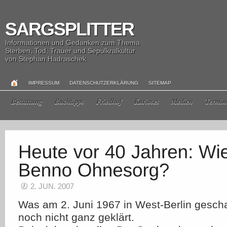
SARGSPLITTER
Informationen und Gedanken zum Thema
Sterben, Tod, Trauer und Sepulkralkultur
von Stephan Hadraschek
IMPRESSUM
DATENSCHUTZERKLÄRUNG
SITEMAP
Bestattung
Buchtipps
Friedhof
Kurioses
Medien
Termin
2. JUN. 2007
Was am 2. Juni 1967 in West-Berlin gesch
noch nicht ganz geklärt.