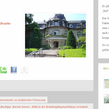
Es gi
„Tod“ 
Der S
Fakte
edhoefe-
zum (
auch 
koope
So so
geför
BEL
 Instrumente zur praktischen Umsetzung
Buchtipp: Karina Sensen - Ethik in der Krankenpflegeausbildung vermitteln.