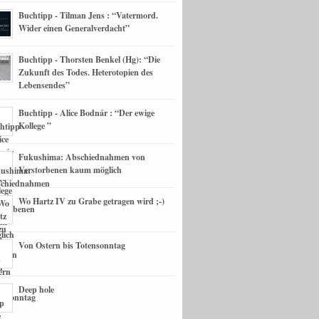
Buchtipp - Tilman Jens : “Vatermord.
Wider einen Generalverdacht”
Buchtipp - Thorsten Benkel (Hg): “Die
Zukunft des Todes. Heterotopien des
Lebensendes”
Buchtipp - Alice Bodnár : “Der ewige
Kollege ”
Fukushima: Abschiednahmen von
Verstorbenen kaum möglich
Wo Hartz IV zu Grabe getragen wird ;-)
Von Ostern bis Totensonntag
Deep hole