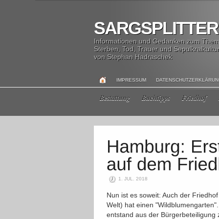
SARGSPLITTER
Informationen und Gedanken zum The
Sterben, Tod, Trauer und Sepulkralkultu
von Stephan Hadraschek
IMPRESSUM
DATENSCHUTZERKLÄRU
Bestattung
Buchtipps
Friedhof
1. JUL. 2018
Nun ist es soweit: Auch der Friedhof
Welt) hat einen "Wildblumengarten"
entstand aus der Bürgerbeteiligung 