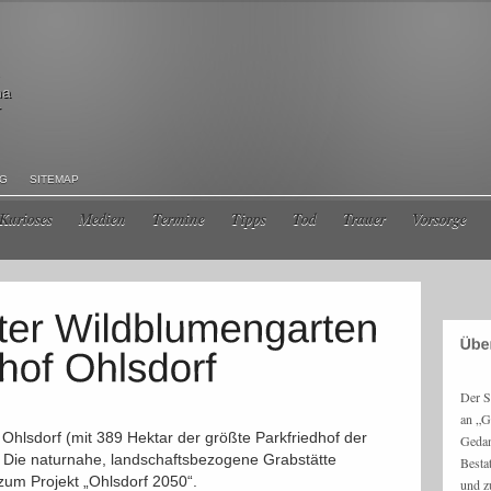
ma
r
NG
SITEMAP
Kurioses
Medien
Termine
Tipps
Tod
Trauer
Vorsorge
Der S
an „G
 Ohlsdorf (mit 389 Hektar der größte Parkfriedhof der
Gedan
. Die naturnahe, landschaftsbezogene Grabstätte
Besta
zum Projekt „Ohlsdorf 2050“.
und z