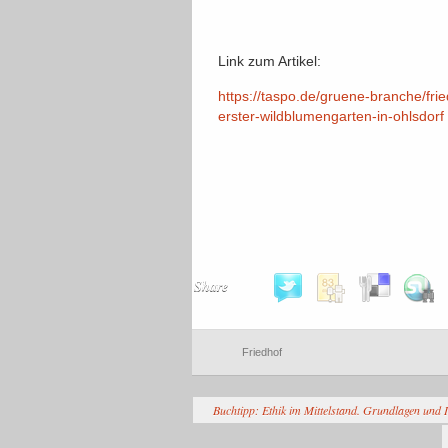
Link zum Artikel:
https://taspo.de/gruene-branche/fri
erster-wildblumengarten-in-ohlsdorf
Share
Friedhof
Buchtipp: Ethik im Mittelstand. Grundlagen und