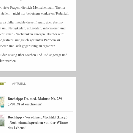
bt viele Fragen, die sich Menschen zum Thema
stellen – nicht nur bei einem konkreten Todesfall.
argSplitter möchte diese Fragen, aber ebenso
n und Neuigkeiten, aufgreifen, informieren und
kritischen) Nachdenken anregen. Hierbei wird
angestrebt, mit gleich gesinnten Partnern zu
rieren und sich gegenseitig zu ergänzen.
ll der Dialog über Sterben und Tod angeregt und
dert werden.
IEBT
AKTUELL
Buchtipp: Dr. med. Mabuse Nr. 239
(3/2019) ist erschienen!
Buchtipp - Voss-Eiser, Mechtild (Hrsg.):
“Noch einmal sprechen von der Wärme
des Lebens”