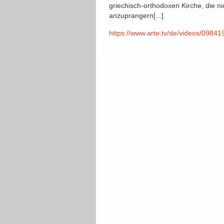
griechisch-orthodoxen Kirche, die n
anzuprangern[...]
https://www.arte.tv/de/videos/09841