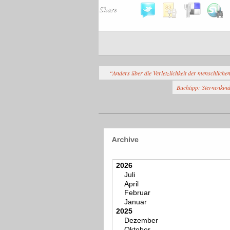
Share
“Anders über die Verletzlichkeit der menschliche
Buchtipp: Sternenkin