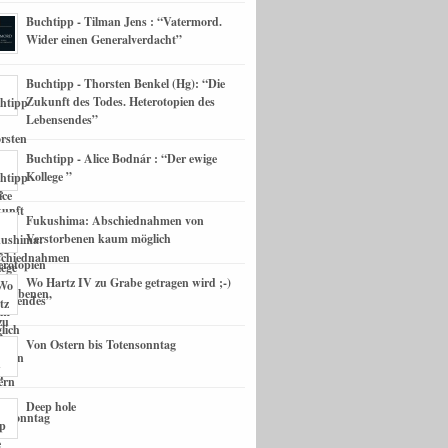
Buchtipp - Tilman Jens : “Vatermord.
Wider einen Generalverdacht”
Buchtipp - Thorsten Benkel (Hg): “Die
Zukunft des Todes. Heterotopien des
Lebensendes”
Buchtipp - Alice Bodnár : “Der ewige
Kollege ”
Fukushima: Abschiednahmen von
Verstorbenen kaum möglich
Wo Hartz IV zu Grabe getragen wird ;-)
Von Ostern bis Totensonntag
Deep hole