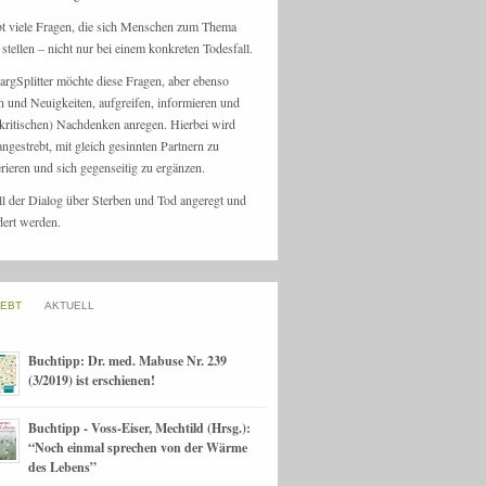
bt viele Fragen, die sich Menschen zum Thema
stellen – nicht nur bei einem konkreten Todesfall.
argSplitter möchte diese Fragen, aber ebenso
n und Neuigkeiten, aufgreifen, informieren und
kritischen) Nachdenken anregen. Hierbei wird
angestrebt, mit gleich gesinnten Partnern zu
rieren und sich gegenseitig zu ergänzen.
ll der Dialog über Sterben und Tod angeregt und
dert werden.
IEBT
AKTUELL
Buchtipp: Dr. med. Mabuse Nr. 239
(3/2019) ist erschienen!
Buchtipp - Voss-Eiser, Mechtild (Hrsg.):
“Noch einmal sprechen von der Wärme
des Lebens”