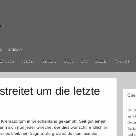
ma
r
NG
SITEMAP
Kurioses
Medien
Termine
Tipps
Tod
Trauer
Vorsorge
Der S
an „G
in Krematorium in Griechenland gekämpft. Seit gut einem
Gedan
kann sich nun jeder Grieche, der dies wünscht, endlich in
Besta
r es bleibt ein Stigma. Zu groß ist der Einfluss der
und z