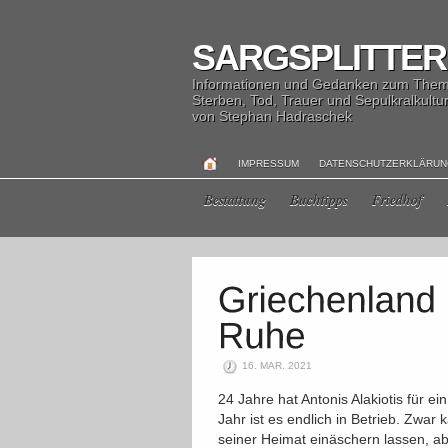
SARGSPLITTER
Informationen und Gedanken zum The
Sterben, Tod, Trauer und Sepulkralkultu
von Stephan Hadraschek
IMPRESSUM
DATENSCHUTZERKLÄRU
Bestattung
Buchtipps
Friedhof
16. MAR. 2021
24 Jahre hat Antonis Alakiotis für e
Jahr ist es endlich in Betrieb. Zwar 
seiner Heimat einäschern lassen, abe