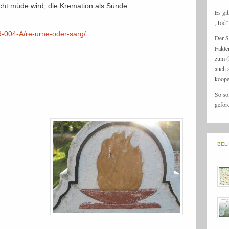
icht müde wird, die Kremation als Sünde
Es gi
„Tod“ 
9-004-A/re-urne-oder-sarg/
Der S
Fakte
zum (
auch 
koope
So so
geför
BEL