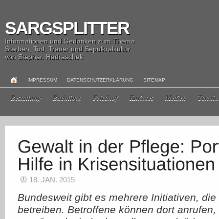
SARGSPLITTER
Informationen und Gedanken zum Thema
Sterben, Tod, Trauer und Sepulkralkultur
von Stephan Hadraschek
IMPRESSUM
DATENSCHUTZERKLÄRUNG
SITEMAP
Bestattung
Buchtipps
Friedhof
Kurioses
Medien
Termin
18. JAN. 2015
Bundesweit gibt es mehrere Initiativen, die
betreiben. Betroffene können dort anrufen,