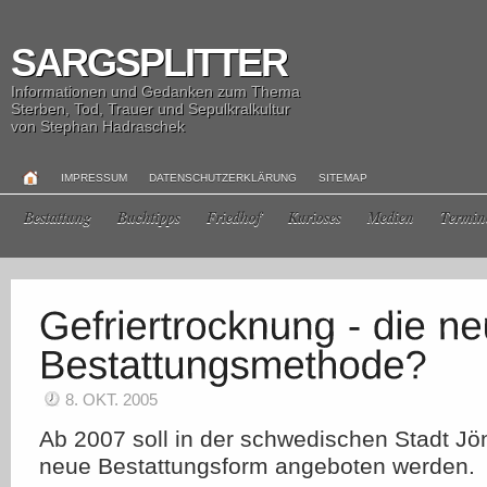
SARGSPLITTER
Informationen und Gedanken zum Thema
Sterben, Tod, Trauer und Sepulkralkultur
von Stephan Hadraschek
IMPRESSUM
DATENSCHUTZERKLÄRUNG
SITEMAP
Bestattung
Buchtipps
Friedhof
Kurioses
Medien
Termin
8. OKT. 2005
Ab 2007 soll in der schwedischen Stadt Jö
neue Bestattungsform angeboten werden.