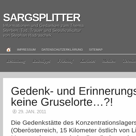
SARGSPLITTER
Informationen und Gedanken zum Thema
Sterben, Tod, Trauer und Sepulkralkultur
von Stephan Hadraschek
IMPRESSUM
DATENSCHUTZERKLÄRUNG
SITEMAP
Bestattung
Buchtipps
Friedhof
Kurioses
Medien
Termin
29. JAN. 2011
Die Gedenkstätte des Konzentrationslage
(Oberösterreich, 15 Kilometer östlich von Li