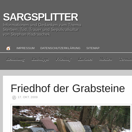
SARGSPLITTER
Informationen und Gedanken zum Thema
Sterben, Tod, Trauer und Sepulkralkultur
von Stephan Hadraschek
IMPRESSUM
DATENSCHUTZERKLÄRUNG
SITEMAP
Bestattung
Buchtipps
Friedhof
Kurioses
Medien
Termin
17. OKT. 2009