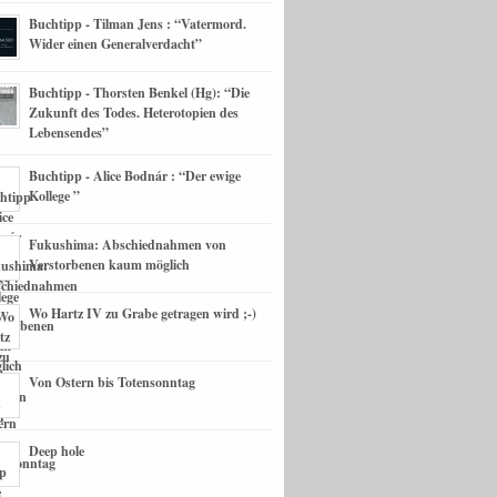
Buchtipp - Tilman Jens : “Vatermord.
Wider einen Generalverdacht”
Buchtipp - Thorsten Benkel (Hg): “Die
Zukunft des Todes. Heterotopien des
Lebensendes”
Buchtipp - Alice Bodnár : “Der ewige
Kollege ”
Fukushima: Abschiednahmen von
Verstorbenen kaum möglich
Wo Hartz IV zu Grabe getragen wird ;-)
Von Ostern bis Totensonntag
Deep hole