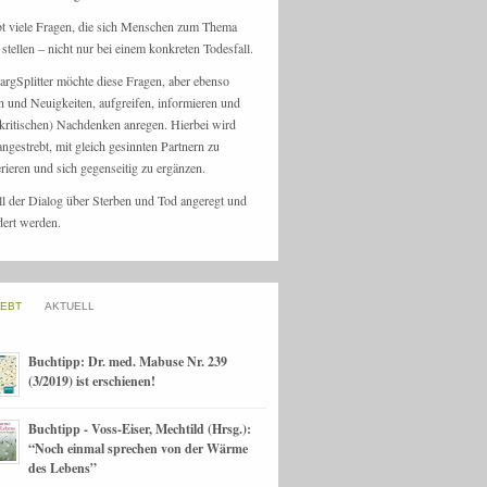
bt viele Fragen, die sich Menschen zum Thema
stellen – nicht nur bei einem konkreten Todesfall.
argSplitter möchte diese Fragen, aber ebenso
n und Neuigkeiten, aufgreifen, informieren und
kritischen) Nachdenken anregen. Hierbei wird
angestrebt, mit gleich gesinnten Partnern zu
rieren und sich gegenseitig zu ergänzen.
ll der Dialog über Sterben und Tod angeregt und
dert werden.
IEBT
AKTUELL
Buchtipp: Dr. med. Mabuse Nr. 239
(3/2019) ist erschienen!
Buchtipp - Voss-Eiser, Mechtild (Hrsg.):
“Noch einmal sprechen von der Wärme
des Lebens”