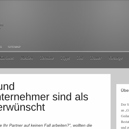
ma
r
NG
SITEMAP
Kurioses
Medien
Termine
Tipps
Tod
Trauer
Vorsorge
Der S
an „G
Gedan
Besta
 Ihr Partner auf keinen Fall arbeiten?", wollten die
und z