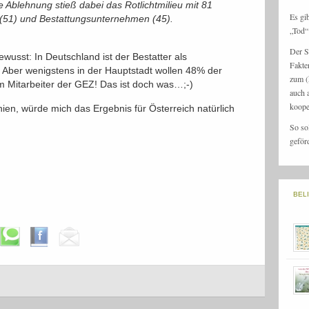
 Ablehnung stieß dabei das Rotlichtmilieu mit 81
Es gi
n (51) und Bestattungsunternehmen (45).
„Tod“ 
Der S
wusst: In Deutschland ist der Bestatter als
Fakte
 Aber wenigstens in der Hauptstadt wollen 48% der
zum (
m Mitarbeiter der GEZ! Das ist doch was…;-)
auch 
koope
chien, würde mich das Ergebnis für Österreich natürlich
So so
geför
BEL