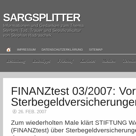
SARGSPLITTER
Informationen und Gedanken zum Thema
Sterben, Tod, Trauer und Sepulkralkultur
von Stephan Hadraschek
IMPRESSUM
DATENSCHUTZERKLÄRUNG
SITEMAP
Bestattung
Buchtipps
Friedhof
Kurioses
Medien
Termin
26. FEB. 2007
Zum wiederholten Male klärt STIFTUNG
(FINANZtest) über Sterbegeldversicherunge