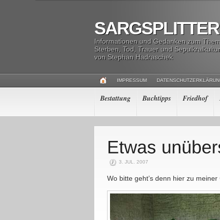
SARGSPLITTER
Informationen und Gedanken zum The
Sterben, Tod, Trauer und Sepulkralkultu
von Stephan Hadraschek
IMPRESSUM
DATENSCHUTZERKLÄRU
Bestattung
Buchtipps
Friedhof
3. JUL. 2007
Wo bitte geht’s denn hier zu meine