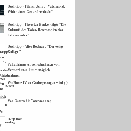
Buchtipp - Tilman Jens : “Vatermord.
Wider einen Generalverdacht”
Buchtipp - Thorsten Benkel (Hg): “Die
Zukunft des Todes. Heterotopien des
Lebensendes”
Buchtipp - Alice Bodnár : “Der ewige
Kollege ”
Fukushima: Abschiednahmen von
Verstorbenen kaum möglich
Wo Hartz IV zu Grabe getragen wird ;-)
Von Ostern bis Totensonntag
Deep hole