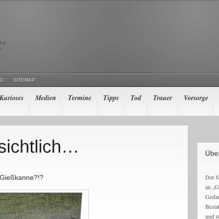
ma
r
NG
SITEMAP
Kurioses
Medien
Termine
Tipps
Tod
Trauer
Vorsorge
Der S
r Gießkanne?!?
an „G
Gedan
Besta
und z