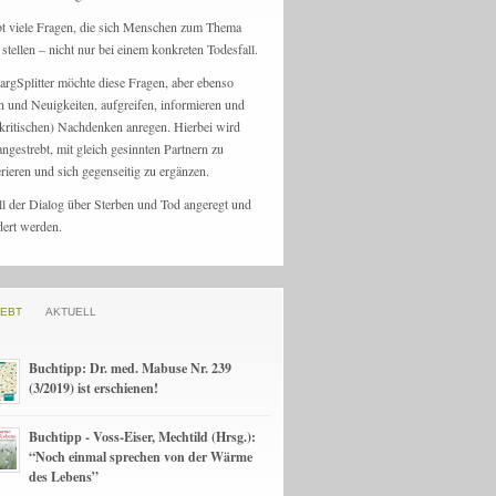
bt viele Fragen, die sich Menschen zum Thema
stellen – nicht nur bei einem konkreten Todesfall.
argSplitter möchte diese Fragen, aber ebenso
n und Neuigkeiten, aufgreifen, informieren und
kritischen) Nachdenken anregen. Hierbei wird
angestrebt, mit gleich gesinnten Partnern zu
rieren und sich gegenseitig zu ergänzen.
ll der Dialog über Sterben und Tod angeregt und
dert werden.
IEBT
AKTUELL
Buchtipp: Dr. med. Mabuse Nr. 239
(3/2019) ist erschienen!
Buchtipp - Voss-Eiser, Mechtild (Hrsg.):
“Noch einmal sprechen von der Wärme
des Lebens”