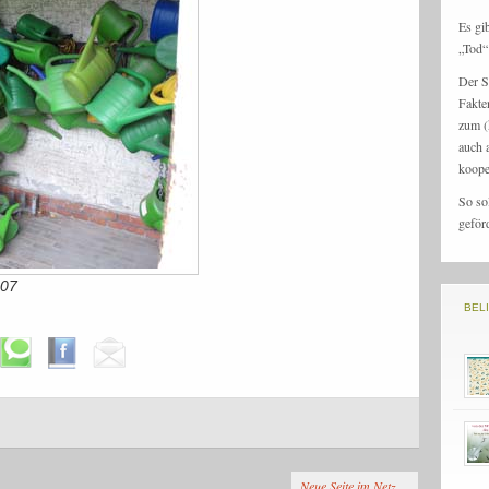
Es gi
„Tod“ 
Der S
Fakte
zum (
auch 
koope
So so
geför
007
BEL
Neue Seite im Netz